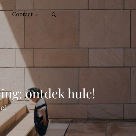
Contact
ding: ontdek hulc!
c!