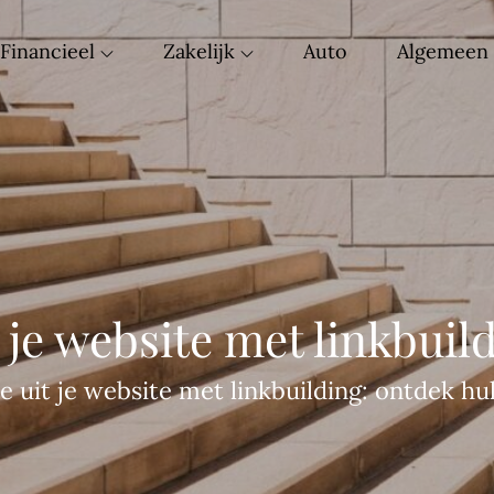
Financieel
Zakelijk
Auto
Algemeen
 je website met linkbuil
 uit je website met linkbuilding: ontdek hul