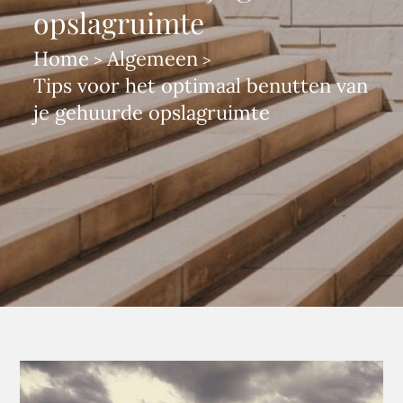
opslagruimte
Home
Algemeen
Tips voor het optimaal benutten van
je gehuurde opslagruimte